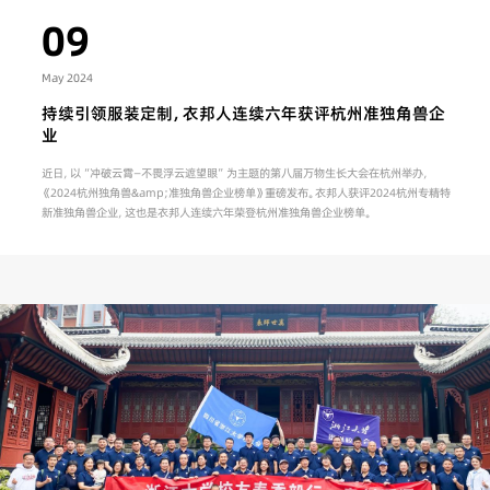
09
May 2024
持续引领服装定制，衣邦人连续六年获评杭州准独角兽企
业
近日，以“冲破云霄—不畏浮云遮望眼”为主题的第八届万物生长大会在杭州举办，
《2024杭州独角兽&amp;准独角兽企业榜单》重磅发布。衣邦人获评2024杭州专精特
新准独角兽企业，这也是衣邦人连续六年荣登杭州准独角兽企业榜单。