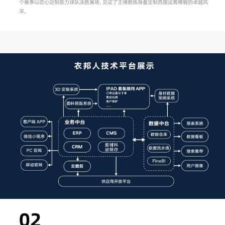
个赛季以匠心定制助力球队决胜赛场，见证了王博教练身着定制西服运筹帷幄的卓越风
采。
02