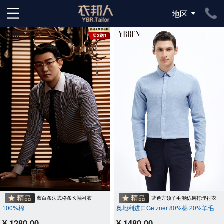
地区
下拉刷新
蓝白条法式格条长袖衬衣
蓝色方领羊毛混纺易打理衬衣
100%棉
奥地利进口Getzner 80%棉 20%羊毛
¥ 1280.00
¥ 1480.00