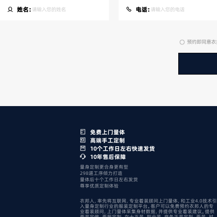
姓名：
电话：
预约即同意衣
免费上门量体
高端手工定制
10个工作日左右快速发货
10年售后保障
量身定制更合身更有型
298道工序倾力打造
量体后十个工作日左右发货
尊享优质定制体验
衣邦人，率先将互联网，专业着装顾问上门量体，和工业4.0技术引
入量身定制行业的服装定制平台。客户可以免费预约衣邦人的专
业着装顾问，上门量体采集身材数据，并提供专业着装建议。提供
西装定做，西服定制，女士正装，职业装，商务正装定制，西装，衬