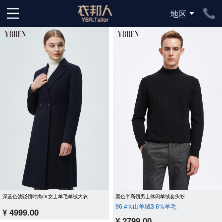
地区
下拉刷新
深蓝色戗驳领时尚OL女士羊毛羊绒大衣
黑色半高领男士休闲羊绒套头衫
96.4%山羊绒3.6%羊毛
¥ 4999.00
¥ 2799.00