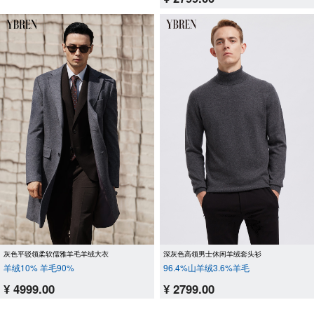
灰色平驳领柔软儒雅羊毛羊绒大衣
深灰色高领男士休闲羊绒套头衫
羊绒10% 羊毛90%
96.4%山羊绒3.6%羊毛
¥ 4999.00
¥ 2799.00