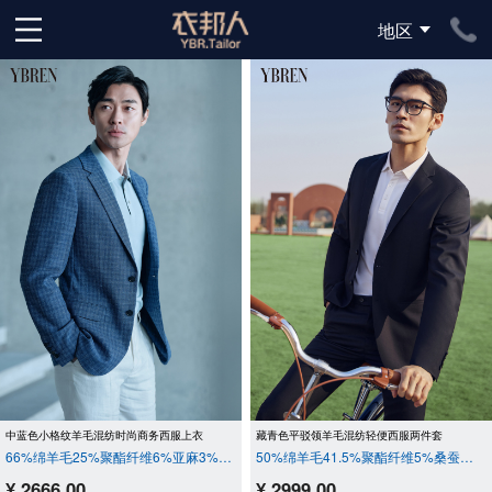
地区
下拉刷新
中蓝色小格纹羊毛混纺时尚商务西服上衣
藏青色平驳领羊毛混纺轻便西服两件套
66%绵羊毛25%聚酯纤维6%亚麻3%柞蚕丝
50%绵羊毛41.5%聚酯纤维5%桑蚕丝3.5%氨纶
¥ 2666.00
¥ 2999.00