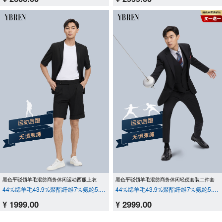
黑色平驳领羊毛混纺商务休闲运动西服上衣
黑色平驳领羊毛混纺商务休闲轻便套装二件套
44%绵羊毛43.9%聚酯纤维7%氨纶5.1%桑蚕丝
44%绵羊毛43.9%聚酯纤维7%氨纶5.1%桑蚕丝
¥ 1999.00
¥ 2999.00