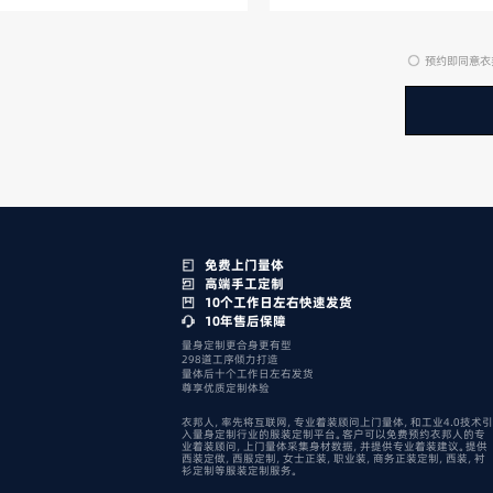
预约即同意衣
免费上门量体
高端手工定制
10个工作日左右快速发货
10年售后保障
量身定制更合身更有型
298道工序倾力打造
量体后十个工作日左右发货
尊享优质定制体验
衣邦人，率先将互联网，专业着装顾问上门量体，和工业4.0技术引
入量身定制行业的服装定制平台。客户可以免费预约衣邦人的专
业着装顾问，上门量体采集身材数据，并提供专业着装建议。提供
西装定做，西服定制，女士正装，职业装，商务正装定制，西装，衬
衫定制等服装定制服务。