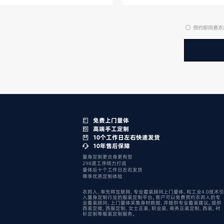
预约即同意衣
免费上门量体
高端手工定制
10个工作日左右快速发货
10年售后保障
量身定制更合身更有型
298道工序倾力打造
量体后十个工作日左右发货
尊享优质定制体验
衣邦人，率先将互联网，专业着装顾问上门量体，和工业4.0技术引
入量身定制行业的服装定制平台。客户可以免费预约衣邦人的专
业着装顾问，上门量体采集身材数据，并提供专业着装建议。提供
西装定做，西服定制，女士正装，职业装，商务正装定制，西装，衬
衫定制等服装定制服务。