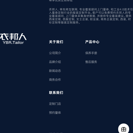
尊享优质定制体验
衣邦人，率先将互联网，专业着装顾问上门量体，和工业4.0技术引
入量身定制行业的服装定制平台。客户可以免费预约衣邦人的专
业着装顾问，上门量体采集身材数据，并提供专业着装建议。提供
西装定做，西服定制，女士正装，职业装，商务正装定制，西装，衬
衫定制等服装定制服务。
关于我们
产品中心
公司简介
保养手册
品牌介绍
售后服务
新闻动态
商务合作
联系我们
定制门店
预约量体