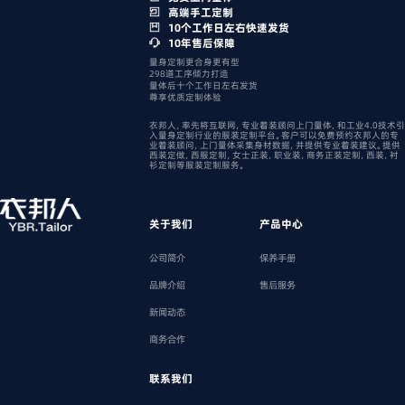
高端手工定制
10个工作日左右快速发货
10年售后保障
量身定制更合身更有型
298道工序倾力打造
量体后十个工作日左右发货
尊享优质定制体验
衣邦人，率先将互联网，专业着装顾问上门量体，和工业4.0技术引
入量身定制行业的服装定制平台。客户可以免费预约衣邦人的专
业着装顾问，上门量体采集身材数据，并提供专业着装建议。提供
西装定做，西服定制，女士正装，职业装，商务正装定制，西装，衬
衫定制等服装定制服务。
关于我们
产品中心
公司简介
保养手册
品牌介绍
售后服务
新闻动态
商务合作
联系我们