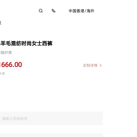
中国香港
/
海外
关
头羊毛混纺时尚女士西裤
%聚酯纤维
1666.00
定制详情
为准