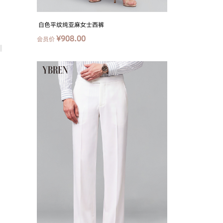
白色平纹纯亚麻女士西裤
¥908.00
会员价