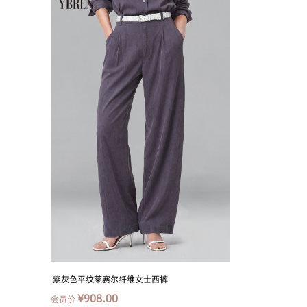
紫灰色平纹莱赛尔纤维女士西裤
¥908.00
会员价