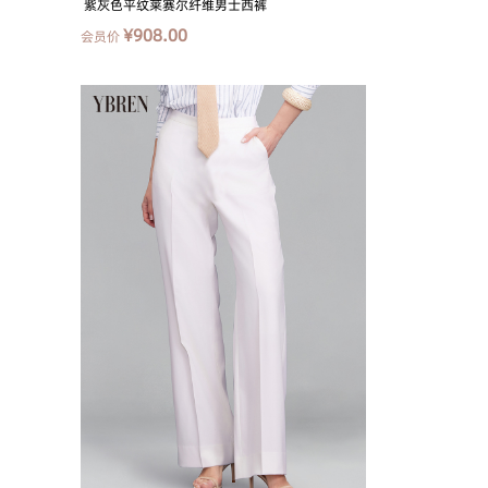
紫灰色平纹莱赛尔纤维男士西裤
¥908.00
会员价