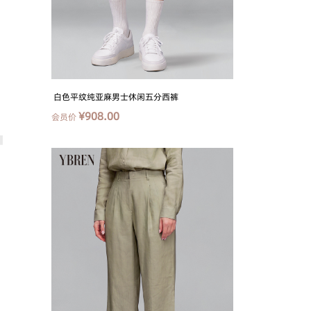
白色平纹纯亚麻男士休闲五分西裤
¥908.00
会员价