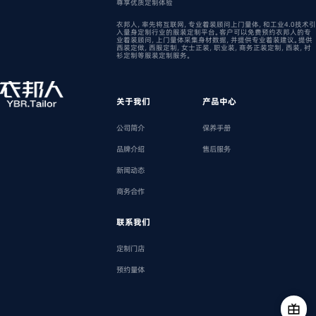
尊享优质定制体验
衣邦人，率先将互联网，专业着装顾问上门量体，和工业4.0技术引
入量身定制行业的服装定制平台。客户可以免费预约衣邦人的专
业着装顾问，上门量体采集身材数据，并提供专业着装建议。提供
西装定做，西服定制，女士正装，职业装，商务正装定制，西装，衬
衫定制等服装定制服务。
关于我们
产品中心
公司简介
保养手册
品牌介绍
售后服务
新闻动态
商务合作
联系我们
定制门店
预约量体