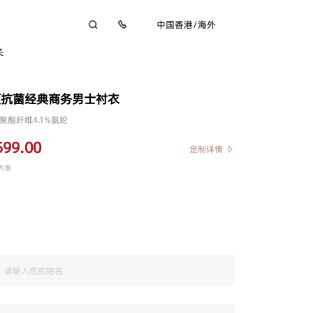
中国香港
/
海外
关
领抗菌经典商务男士衬衣
%聚酯纤维4.1%氨纶
599.00
定制详情
为准