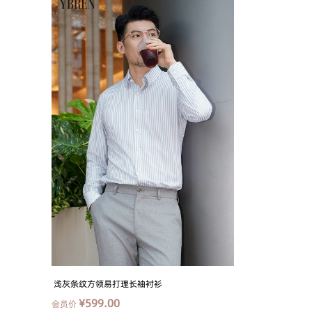
浅灰条纹方领易打理长袖衬衫
¥599.00
会员价