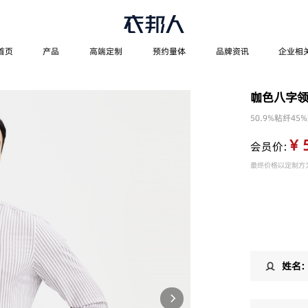
首页
产品
高端定制
预约量体
品牌资讯
企业相
咖色八字
50.9%粘纤45
¥ 
会员价：
最终价格以定制方
姓名：