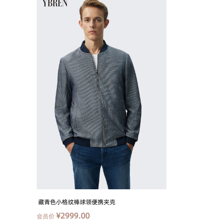
藏青色小格纹棒球领便携夹克
¥2999.00
会员价