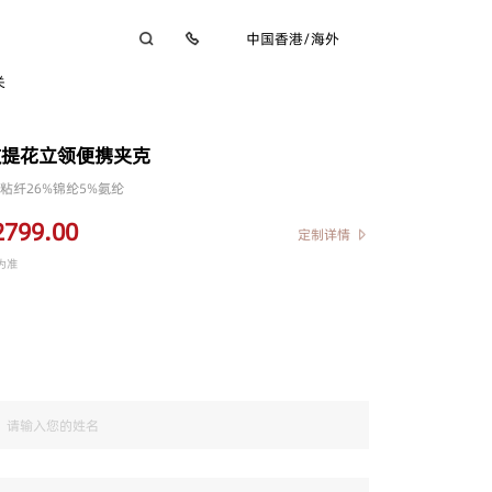
中国香港
/
海外
关
纹提花立领便携夹克
%粘纤26%锦纶5%氨纶
2799.00
定制详情
为准