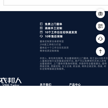
免费上门量体
高端手工定制
10个工作日左右快速发货
10年售后保障
量身定制更合身更有型
298道工序倾力打造
量体后十个工作日左右发货
尊享优质定制体验
衣邦人，率先将互联网，专业着装顾问上门量体，和工业4.0技术引
入量身定制行业的服装定制平台。客户可以免费预约衣邦人的专
业着装顾问，上门量体采集身材数据，并提供专业着装建议。提供
西装定做，西服定制，女士正装，职业装，商务正装定制，西装，衬
衫定制等服装定制服务。
关于我们
产品中心
公司简介
保养手册
品牌介绍
售后服务
新闻动态