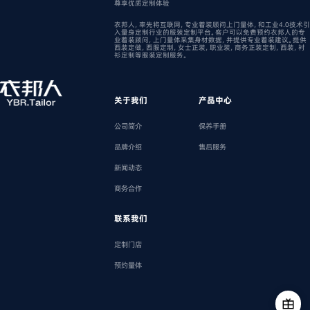
尊享优质定制体验
衣邦人，率先将互联网，专业着装顾问上门量体，和工业4.0技术引
入量身定制行业的服装定制平台。客户可以免费预约衣邦人的专
业着装顾问，上门量体采集身材数据，并提供专业着装建议。提供
西装定做，西服定制，女士正装，职业装，商务正装定制，西装，衬
衫定制等服装定制服务。
关于我们
产品中心
公司简介
保养手册
品牌介绍
售后服务
新闻动态
商务合作
联系我们
定制门店
预约量体